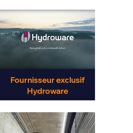
Fournisseur exclusif
Hydroware