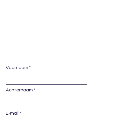
Nederland
Contactgegevens:
Archimedesweg 6, 6662 PS Elst
info@vlaswinkel.eu
06 - 461 861 81
Voornaam
Achternaam
E-mail