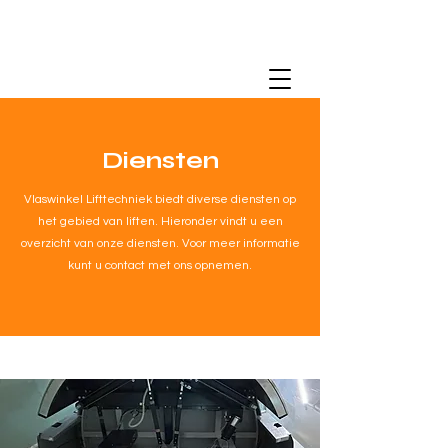
Diensten
Vlaswinkel Lifttechniek biedt diverse diensten op
het gebied van liften. Hieronder vindt u een
overzicht van onze diensten. Voor meer informatie
kunt u contact met ons opnemen.